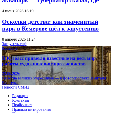
аквапарк — губернатор сказал, где
4 июня 2026 16:19
Осколки детства: как знаменитый
парк в Кемерове шёл к запустению
8 апреля 2026 11:24
Загрузить ещё
Культура
В Кузбасс привезли известные на весь мир
работы художников-импрессионистов
23.06.2026
Полотна великих художников — в фоторепортаже Дмитрия
Верфеля.
Новости СМИ2
Редакция
Контакты
Прайс-лист
Правила цитирования