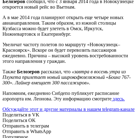
Белозеров
сообщил, что с 3 января 2014 года в Новокузнецке
откроется новый рейс во Вьетнам.
А в мае 2014 года планируют открыть еще четыре новых
авианаправления. Таким образом, из южной столицы
Кузбасса можно будет улететь в Омск, Иркутск,
Нижневартовск и Екатеринбург.
Увеличат частоту полетов по маршруту «Новокузнецк–
Красноярск». Вскоре он будет перевозить пассажиров
ежедневно. Причина – высокий уровень востребованности
этого направления у граждан.
Также
Белозеров
рассказал, что
«завтра в восемь утра из
Пхукета прилетает новый широкофюзеляжный
«
Боинг 767-
300
»
. Лайнер вмещает 300 пассажиров».
Напомним, ежедневно Сибдепо публикует расписание
аэропорта им. Леонова. Эту информацию смотрите
здесь.
Обсуждайте этот и другие материалы в
нашем telegram-канале
Поделиться в VK
Поделиться OK
Отправить в телеграм
Отправить в WhatsApp
Популярное