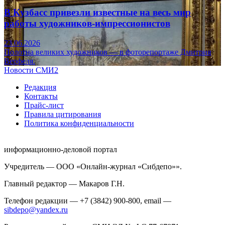
В Кузбасс привезли известные на весь мир
работы художников-импрессионистов
23.06.2026
Полотна великих художников — в фоторепортаже Дмитрия
Верфеля.
Новости СМИ2
Редакция
Контакты
Прайс-лист
Правила цитирования
Политика конфиденциальности
информационно-деловой портал
Учредитель — ООО «Онлайн-журнал «Сибдепо»».
Главный редактор — Макаров Г.Н.
Телефон редакции — +7 (3842) 900-800, email —
sibdepo@yandex.ru