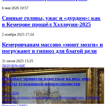
6 мая 2026 10:57
Свиные головы, ужас и «дурдом»: как
в Кемерове прошёл Хэллоуин-2025
2 ноября 2025 17:24
Кемеровчанам массово «моют мозги» и
погружают в гипноз для благой цели
31 июля 2025 13:25
Загрузить ещё
Культура
В Кузбасс привезли известные на весь мир
работы художников-импрессионистов
23.06.2026
Полотна великих художников — в фоторепортаже Дмитрия
Верфеля.
Новости СМИ2