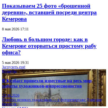
Показываем 25 фото «брошенной
деревни», вставшей посреди центра
Кемерова
8 мая 2026 17:11
Любовь в большом городе: как в
Кемерове оторваться простому рабу
офиса?
5 мая 2026 19:31
Загрузить ещё
Культура
В Кузбасс привезли известные на весь мир
работы художников-импрессионистов
23.06.2026
Полотна великих художников — в фоторепортаже Дмитрия
Верфеля.