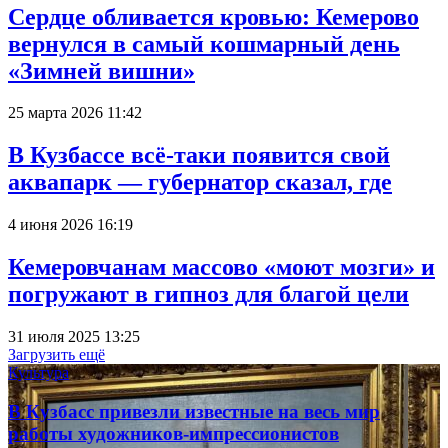
Сердце обливается кровью: Кемерово
вернулся в самый кошмарный день
«Зимней вишни»
25 марта 2026 11:42
В Кузбассе всё-таки появится свой
аквапарк — губернатор сказал, где
4 июня 2026 16:19
Кемеровчанам массово «моют мозги» и
погружают в гипноз для благой цели
31 июля 2025 13:25
Загрузить ещё
Культура
В Кузбасс привезли известные на весь мир
работы художников-импрессионистов