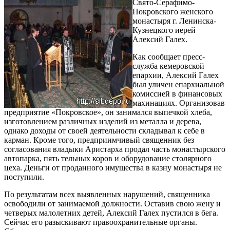
Свято-Серафимо-
Покровского женского
монастыря г. Ленинска-
Кузнецкого иерей
Алексий Галех.
Как сообщает пресс-
служба кемеровской
епархии, Алексий Галех
был уличен епархиальной
комиссией в финансовых
махинациях. Организовав
предприятие «Покровское», он занимался выпечкой хлеба,
изготовлением различных изделий из металла и дерева,
однако доходы от своей деятельности складывал к себе в
карман. Кроме того, предприимчивый священник без
согласования владыки Аристарха продал часть монастырского
автопарка, пять тельных коров и оборудование столярного
цеха. Деньги от проданного имущества в казну монастыря не
поступили.
По результатам всех выявленных нарушений, священника
освободили от занимаемой должности. Оставив свою жену и
четверых малолетних детей, Алексий Галех пустился в бега.
Сейчас его разыскивают правоохранительные органы.