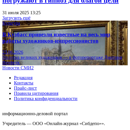
погружают в гипноз для благой цели
31 июля 2025 13:25
Загрузить ещё
Культура
В Кузбасс привезли известные на весь мир
работы художников-импрессионистов
23.06.2026
Полотна великих художников — в фоторепортаже Дмитрия
Верфеля.
Новости СМИ2
Редакция
Контакты
Прайс-лист
Правила цитирования
Политика конфиденциальности
информационно-деловой портал
Учредитель — ООО «Онлайн-журнал «Сибдепо»».