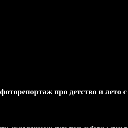
 фоторепортаж про детство и лето с
аты, самая вкусная на свете ягода, рыбалка с друзь