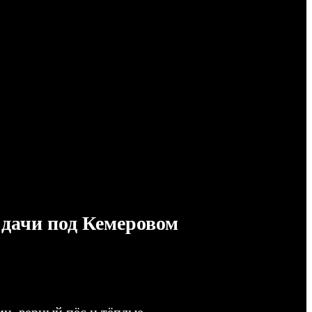
 дачи под Кемеровом
ями, верный пёс и тёплые