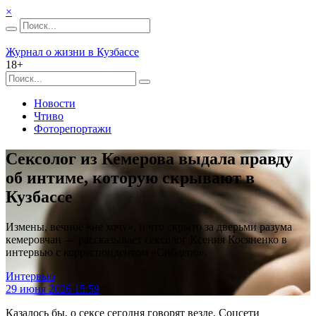
×
Журнал о жизни в Кузбассе
18+
Новости
Чтиво
Фоторепортажи
Сексолог из Кемерова выдала правду
об интиме, которую скрывают в
Кузбассе
Измены, вечное «не хочу», и что скрыто за дверьми разума
кемеровчан — рассказывает сексолог Ксения Косяненко в
интервью с корреспондентом «Сибдепо».
Интервью
29 июня 2026 15:59
Казалось бы, о сексе сегодня говорят везде. Соцсети