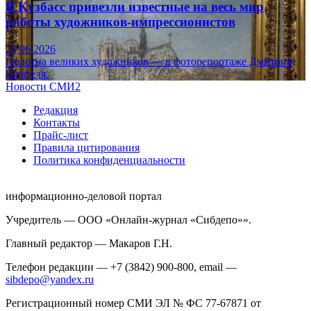
В Кузбасс привезли известные на весь мир
работы художников-импрессионистов
23.06.2026
Полотна великих художников — в фоторепортаже Дмитрия
Верфеля.
Новости СМИ2
Редакция
Контакты
Прайс-лист
Правила цитирования
Политика конфиденциальности
информационно-деловой портал
Учредитель — ООО «Онлайн-журнал «Сибдепо»».
Главный редактор — Макаров Г.Н.
Телефон редакции — +7 (3842) 900-800, email —
sibdepo@yandex.ru
Регистрационный номер СМИ ЭЛ № ФС 77-67871 от