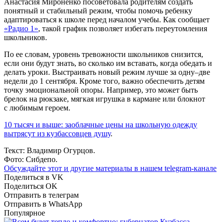
Анастасия Мироненко посоветовала родителям создать
понятный и стабильный режим, чтобы помочь ребенку
адаптироваться к школе перед началом учебы. Как сообщает
«Радио 1»
, такой график позволяет избегать переутомления
школьников.
По ее словам, уровень тревожности школьников снизится,
если они будут знать, во сколько им вставать, когда обедать и
делать уроки. Выстраивать новый режим лучше за одну–две
недели до 1 сентября. Кроме того, важно обеспечить детям
точку эмоциональной опоры. Например, это может быть
брелок на рюкзаке, мягкая игрушка в кармане или блокнот
с любимым героем.
10 тысяч и выше: заоблачные цены на школьную одежду
вытрясут из кузбассовцев душу
.
Текст: Владимир Огурцов.
Фото: Сибдепо.
Обсуждайте этот и другие материалы в
нашем telegram-канале
Поделиться в VK
Поделиться OK
Отправить в телеграм
Отправить в WhatsApp
Популярное