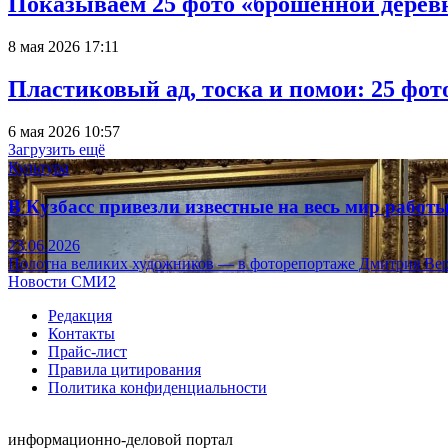
Показываем 25 фото «брошенной деревн
8 мая 2026 17:11
Пластиковый ад, тоска и помои: 25 фо
6 мая 2026 10:57
Загрузить ещё
Культура
В Кузбасс привезли известные на весь мир рабо
23.06.2026
Полотна великих художников — в фоторепортаже Дмитрия Вер
Новости СМИ2
Редакция
Контакты
Прайс-лист
Правила цитирования
Политика конфиденциальности
информационно-деловой портал