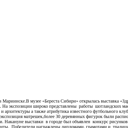
 в Мариинске.В музее «Береста Сибири» открылась выставка «З
ы. На экспозиции широко представлены работы шотландских мас
 и архитектуры а также атрибутика известного футбольного кл
экспозиция матрешек,более 30 деревянных фигурок были распи
 Накануне выставки в городе был объявлен конкурс рисунков 
енты. Победители награждены дипломами, грамотами и тради