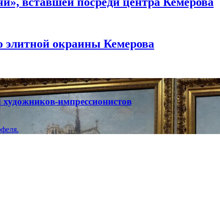
и», вставшей посреди центра Кемерова
то элитной окраины Кемерова
ты художников-импрессионистов
феля.