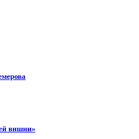
емерова
ней вишни»