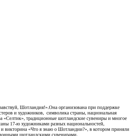
дравствуй, Шотландия!».Она организована при поддержке
теров и художников, символика страны, национальная
уба «Селтик», традиционные шотландские сувениры и многое
саны 17-ю художниками разных национальностей,
и викторина «Что я знаю о Шотландии?», в котором приняли
ционными шотландскими сувенирами.