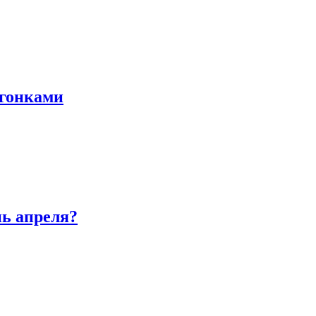
 гонками
нь апреля?