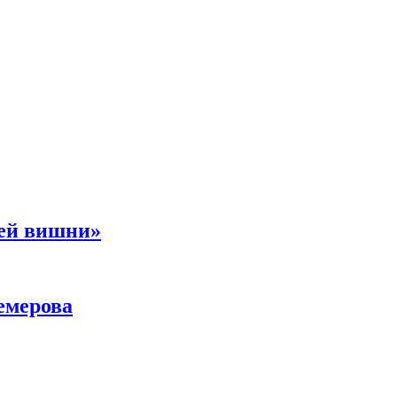
ней вишни»
емерова