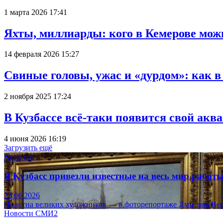
1 марта 2026 17:41
Яхты, миллиарды: кого в Кемерове мож
14 февраля 2026 15:27
Свиные головы, ужас и «дурдом»: как 
2 ноября 2025 17:24
В Кузбассе всё-таки появится свой аква
4 июня 2026 16:19
Загрузить ещё
Культура
В Кузбасс привезли известные на весь мир рабо
23.06.2026
Полотна великих художников — в фоторепортаже Дмитрия Вер
Новости СМИ2