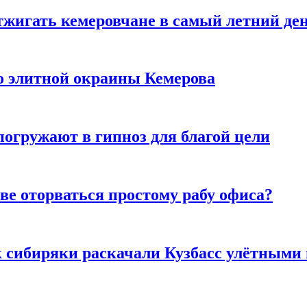
тжигать кемеровчане в самый летний де
то элитной окраины Кемерова
погружают в гипноз для благой цели
ве оторваться простому рабу офиса?
к сибиряки раскачали Кузбасс улётными