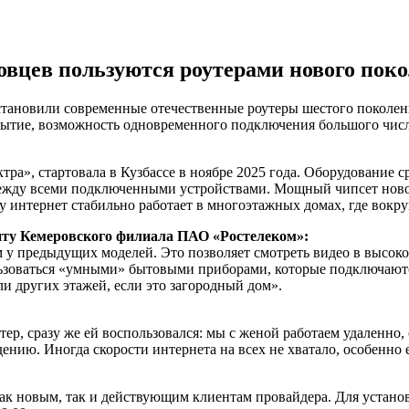
ссовцев пользуются роутерами нового пок
установили современные отечественные роутеры шестого поколе
крытие, возможность одновременного подключения большого чис
а», стартовала в Кузбассе в ноябре 2025 года. Оборудование ср
между всеми подключенными устройствами. Мощный чипсет ново
у интернет стабильно работает в многоэтажных домах, где вокру
нту Кемеровского филиала ПАО «Ростелеком»:
ем у предыдущих моделей. Это позволяет смотреть видео в высок
ользоваться «умными» бытовыми приборами, которые подключаютс
и других этажей, если это загородный дом».
:
тер, сразу же ей воспользовался: мы с женой работаем удаленно,
нию. Иногда скорости интернета на всех не хватало, особенно
ак новым, так и действующим клиентам провайдера. Для устано