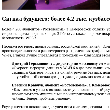
Сигнал будущего: более 4,2 тыс. кузба
Более 4 200 абонентов «Ростелекома» в Кемеровской области 
скорость передачи данных — до 3 Гбит/с, а также широкое по
безопасности WPA3.
Продажа роутеров, производимых российской компанией «Электр
производительности и равномерного распределения трафика 
Wi-Fi, а также лучше справляется с помехами — благодаря этом
Дмитрий Германовичус, директор по массовому сегме
«Скорость передачи данных у Wi-Fi 6 в два раза выше, ч
страницы браузера, играть в онлайн-режиме без пауз, п
— устойчивый сигнал доходит даже до дальних комнат ил
Евгений Кравчук, абонент «Ростелекома», г. Кемерово
«Как только я узнал о возможности установить новый роу
любит смотреть мультфильмы по интерактивному телевиде
чайник. Теперь проблема решена».
Роутер шестого поколения доступен всем жителям региона — к