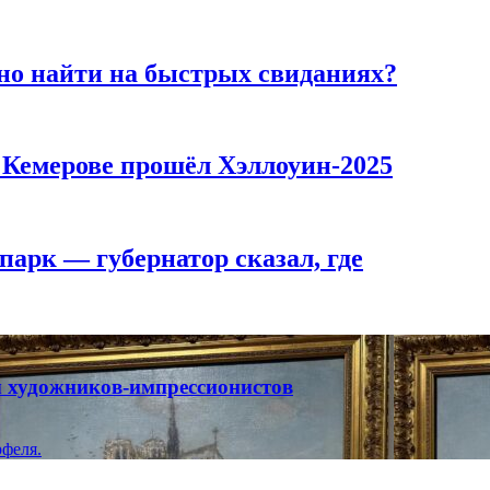
но найти на быстрых свиданиях?
в Кемерове прошёл Хэллоуин-2025
парк — губернатор сказал, где
ты художников-импрессионистов
феля.