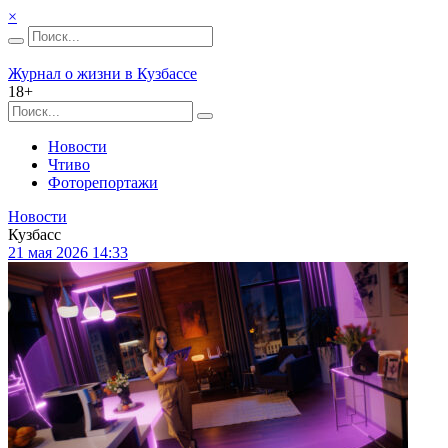
×
Журнал о жизни в Кузбассе
18+
Новости
Чтиво
Фоторепортажи
Новости
Кузбасс
21 мая 2026 14:33