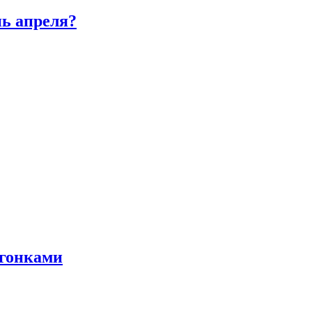
нь апреля?
 гонками