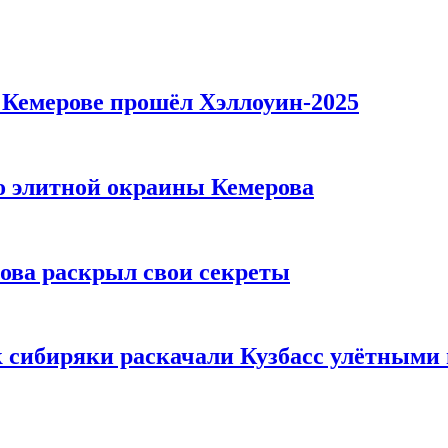
в Кемерове прошёл Хэллоуин-2025
то элитной окраины Кемерова
рова раскрыл свои секреты
к сибиряки раскачали Кузбасс улётными