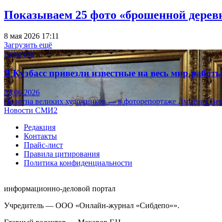
Показываем 25 фото «брошенной деревн
8 мая 2026 17:11
Загрузить ещё
Культура
В Кузбасс привезли известные на весь мир рабо
23.06.2026
Полотна великих художников — в фоторепортаже Дмитрия Вер
Новости СМИ2
Редакция
Контакты
Прайс-лист
Правила цитирования
Политика конфиденциальности
информационно-деловой портал
Учредитель — ООО «Онлайн-журнал «Сибдепо»».