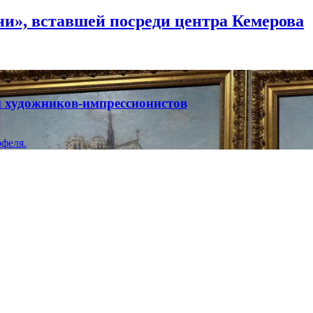
и», вставшей посреди центра Кемерова
ты художников-импрессионистов
феля.