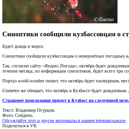
Синоптики сообщили кузбассовцам о ст
Будет дождь и мороз.
Синоптики сообщили кузбассовцам о невероятных погодных ка
Так, согласно сайту «Яндекс.Погода», октябрь будет дождливым
течение месяца, по информации синоптиков, будет всего три с
Портал world-weather пишет, что октябрь будет пасмурным, мес
Gismeteo же обещает, что октябрь в Кузбассе будет дождливым. 
Страшное похолодание придет в Кузбасс на следующей неде
Текст: Владимир Огурцов.
Фото: Сибдепо.
Обсуждайте этот и другие материалы в
нашем telegram-канале
Поделиться в VK