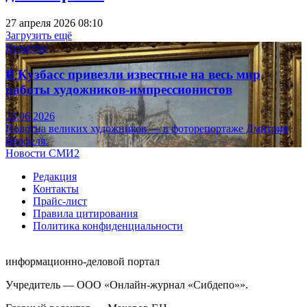
27 апреля 2026 08:10
Загрузить ещё
Культура
В Кузбасс привезли известные на весь мир
работы художников-импрессионистов
23.06.2026
Полотна великих художников — в фоторепортаже Дмитрия
Верфеля.
Новости СМИ2
Редакция
Контакты
Прайс-лист
Правила цитирования
Политика конфиденциальности
информационно-деловой портал
Учредитель — ООО «Онлайн-журнал «Сибдепо»».