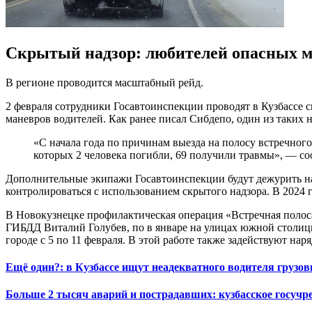
Скрытый надзор: любителей опасных ма
В регионе проводится масштабный рейд.
2 февраля сотрудники Госавтоинспекции проводят в Кузбассе 
маневров водителей. Как ранее писал Сибдепо, один из таких 
«С начала года по причинам выезда на полосу встречног
которых 2 человека погибли, 69 получили травмы», — с
Дополнительные экипажи Госавтоинспекции будут дежурить на
контролироваться с использованием скрытого надзора. В 2024 
В Новокузнецке профилактическая операция «Встречная полоса
ГИБДД Виталий Голубев, по в январе на улицах южной столицы
городе с 5 по 11 февраля. В этой работе также задействуют н
Ещё один?: в Кузбассе ищут неадекватного водителя грузов
Больше 2 тысяч аварий и пострадавших: кузбасское госучр