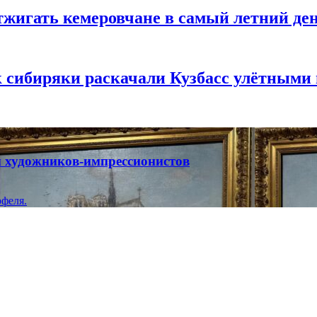
тжигать кемеровчане в самый летний де
к сибиряки раскачали Кузбасс улётными
ты художников-импрессионистов
феля.