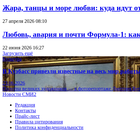
Жара, танцы и море любви: куда идут о
27 апреля 2026 08:10
Любовь, авария и почти Формула-1: ка
22 июня 2026 16:27
Загрузить ещё
Культура
В Кузбасс привезли известные на весь мир рабо
23.06.2026
Полотна великих художников — в фоторепортаже Дмитрия Вер
Новости СМИ2
Редакция
Контакты
Прайс-лист
Правила цитирования
Политика конфиденциальности