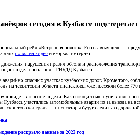
нёвров сегодня в Кузбассе подстерегае
специальный рейд «Встречная полоса». Его главная цель — пред
на днях
попал на видео
и взорвал интернет.
о движения, нарушения правил обгона и расположения транспорт
ообщает отдел пропаганды ГИБДД Кузбасса.
 аварийно-опасных участках кузбасских дорог. Кроме того, со
году на территории области инспекторы уже пресекли более 770
» пройдет в течение недели. Как сообщил накануне в ходе пре
 Кузбасса участились автомобильные аварии из-за выезда на в
аряды скрытого контроля — инспекторы будут следить за дорожной
ика
еждение раскрыло данные за 2023 год