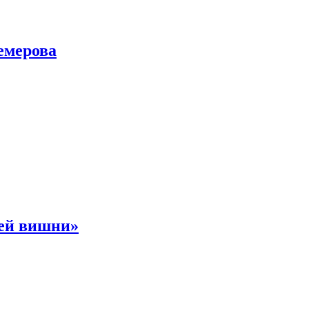
емерова
ней вишни»