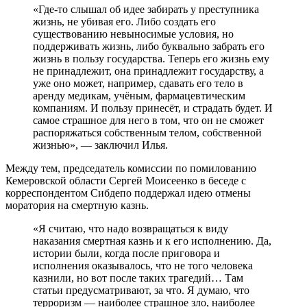
«Где-то слышал об идее забирать у преступника
жизнь, не убивая его. Либо создать его
существованию невыносимые условия, но
поддерживать жизнь, либо буквально забрать его
жизнь в пользу государства. Теперь его жизнь ему
не принадлежит, она принадлежит государству, а
уже оно может, например, сдавать его тело в
аренду медикам, учёным, фармацевтическим
компаниям. И пользу принесёт, и страдать будет. И
самое страшное для него в том, что он не сможет
распоряжаться собственным телом, собственной
жизнью», — заключил Илья.
Между тем, председатель комиссии по помилованию
Кемеровской области Сергей Моисеенко в беседе с
корреспондентом Сибдепо поддержал идею отмены
моратория на смертную казнь.
«Я считаю, что надо возвращаться к виду
наказания смертная казнь и к его исполнению. Да,
истории были, когда после приговора и
исполнения оказывалось, что не того человека
казнили, но вот после таких трагедий… Там
статьи предусматривают, за что. Я думаю, что
терроризм — наиболее страшное зло, наиболее