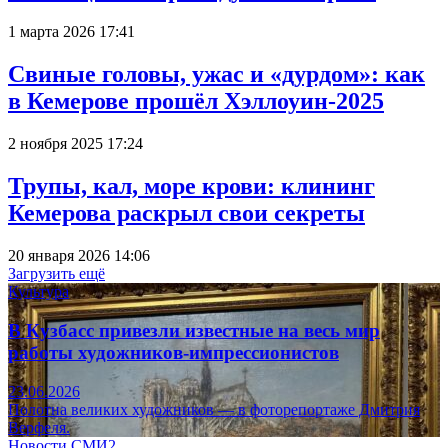
1 марта 2026 17:41
Свиные головы, ужас и «дурдом»: как
в Кемерове прошёл Хэллоуин-2025
2 ноября 2025 17:24
Трупы, кал, море крови: клининг
Кемерова раскрыл свои секреты
20 января 2026 14:06
Загрузить ещё
Культура
В Кузбасс привезли известные на весь мир
работы художников-импрессионистов
23.06.2026
Полотна великих художников — в фоторепортаже Дмитрия
Верфеля.
Новости СМИ2