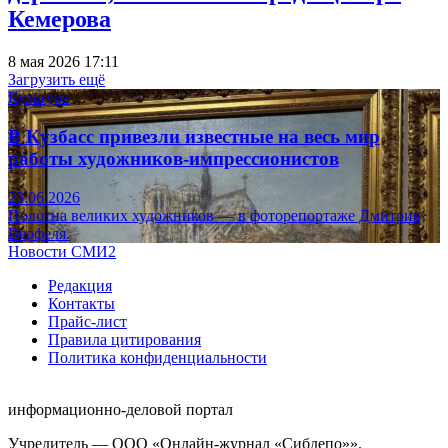
Кемерова
8 мая 2026 17:11
Загрузить ещё
Культура
В Кузбасс привезли известные на весь мир
работы художников-импрессионистов
23.06.2026
Полотна великих художников — в фоторепортаже Дмитрия
Верфеля.
Новости СМИ2
Редакция
Контакты
Прайс-лист
Правила цитирования
Политика конфиденциальности
информационно-деловой портал
Учредитель — ООО «Онлайн-журнал «Сибдепо»».