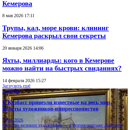
Кемерова
8 мая 2026 17:11
Трупы, кал, море крови: клининг
Кемерова раскрыл свои секреты
20 января 2026 14:06
Яхты, миллиарды: кого в Кемерове
можно найти на быстрых свиданиях?
14 февраля 2026 15:27
Загрузить ещё
Культура
В Кузбасс привезли известные на весь мир
работы художников-импрессионистов
23.06.2026
Полотна великих художников — в фоторепортаже Дмитрия