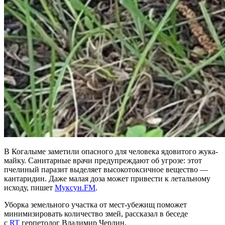
В Когалыме заметили опасного для человека ядовитого жука-
майку. Санитарные врачи предупреждают об угрозе: этот
пчелиный паразит выделяет высокотоксичное вещество —
кантаридин. Даже малая доза может привести к летальному
исходу, пишет
Муксун.FM
.
Уборка земельного участка от мест-убежищ поможет
минимизировать количество змей, рассказал в беседе
с
RT
герпетолог Владимир Черлин.