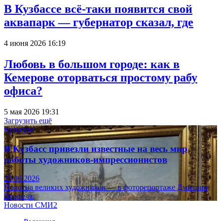
В Кузбассе всё-таки появится свой
аквапарк — губернатор сказал, где
4 июня 2026 16:19
Любовь в большом городе: как в
Кемерове оторваться простому рабу
офиса?
5 мая 2026 19:31
Загрузить ещё
Культура
В Кузбасс привезли известные на весь мир
работы художников-импрессионистов
23.06.2026
Полотна великих художников — в фоторепортаже Дмитрия
Верфеля.
Новости СМИ2