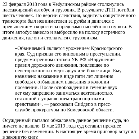
23 февраля 2018 года в Чебулинском районе столкнулись
пассажирский автобус и грузовик. В результате ДТП погибли
шесть человек. По версии следствия, водитель общественного
транспорта был невнимателен за рулём и двигался с
превышением скорости за пределами населённого пункта. В
итоге автобус занесло и выбросило на полосу встречного
движения, где он и столкнулся с грузовиком.
«Обвиняемый является уроженцем Красноярского
края. Суд признал его виновным в преступлении,
предусмотренном статьёй УК РФ «Нарушение
правил дорожного движения, повлекшее по
неосторожности смерть двух или более лиц». Ему
назначено наказание в виде пяти лет лишения
свободы с отбыванием наказания в колонии
поселении. После освобождения в течение двух
лет ему запрещено заниматься деятельностью,
связанной с управлением транспортными
средствами», — рассказали Сибдепо в пресс-
службе прокуратуры по Кемеровской области.
Осужденный пытался обжаловать данное решение суда, но
ничего не вышло. В мае 2019 года суд оставил прежнее
решение без изменений. В настоящее время приговор вступил
в законную силу.