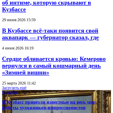
об интиме, которую скрывают в
Кузбассе
29 июня 2026 15:59
В Кузбассе всё-таки появится свой
аквапарк — губернатор сказал, где
4 июня 2026 16:19
Сердце обливается кровью: Кемерово
вернулся в самый кошмарный день
«Зимней вишни»
25 марта 2026 11:42
Загрузить ещё
Культура
В Кузбасс привезли известные на весь мир
работы художников-импрессионистов