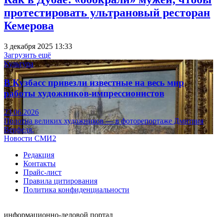
протестировать ультрановый ресторан
Кемерова
3 декабря 2025 13:33
Загрузить ещё
Культура
В Кузбасс привезли известные на весь мир
работы художников-импрессионистов
23.06.2026
Полотна великих художников — в фоторепортаже Дмитрия
Верфеля.
Новости СМИ2
Редакция
Контакты
Прайс-лист
Правила цитирования
Политика конфиденциальности
информационно-деловой портал