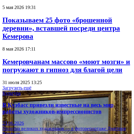
5 мая 2026 19:31
Показываем 25 фото «брошенной
деревни», вставшей посреди центра
Кемерова
8 мая 2026 17:11
Кемеровчанам массово «моют мозги» и
погружают в гипноз для благой цели
31 июля 2025 13:25
Загрузить ещё
Культура
В Кузбасс привезли известные на весь мир
работы художников-импрессионистов
23.06.2026
Полотна великих художников — в фоторепортаже Дмитрия
Верфеля.