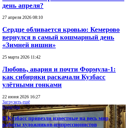
день апреля?
27 апреля 2026 08:10
Сердце обливается кровью: Кемерово
вернулся в самый кошмарный день
«Зимней вишни»
25 марта 2026 11:42
Любовь, авария и почти Формула-1:
как сибиряки раскачали Кузбасс
улётными гонками
22 июня 2026 16:27
Загрузить ещё
Культура
В Кузбасс привезли известные на весь мир
работы художников-импрессионистов