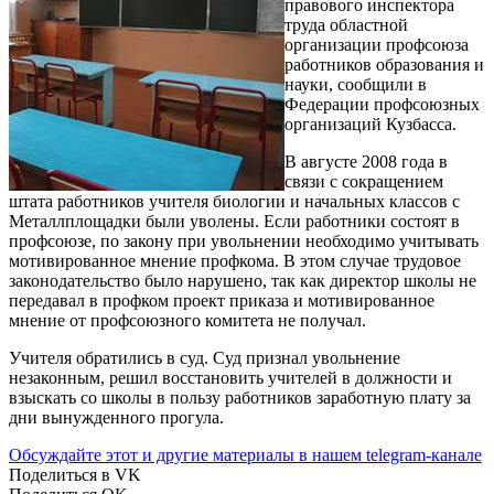
правового инспектора
труда областной
организации профсоюза
работников образования и
науки, сообщили в
Федерации профсоюзных
организаций Кузбасса.
В августе 2008 года в
связи с сокращением
штата работников учителя биологии и начальных классов с
Металлплощадки были уволены. Если работники состоят в
профсоюзе, по закону при увольнении необходимо учитывать
мотивированное мнение профкома. В этом случае трудовое
законодательство было нарушено, так как директор школы не
передавал в профком проект приказа и мотивированное
мнение от профсоюзного комитета не получал.
Учителя обратились в суд. Суд признал увольнение
незаконным, решил восстановить учителей в должности и
взыскать со школы в пользу работников заработную плату за
дни вынужденного прогула.
Обсуждайте этот и другие материалы в
нашем telegram-канале
Поделиться в VK