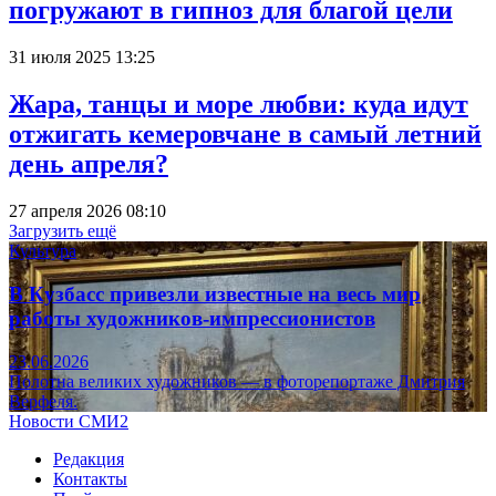
погружают в гипноз для благой цели
31 июля 2025 13:25
Жара, танцы и море любви: куда идут
отжигать кемеровчане в самый летний
день апреля?
27 апреля 2026 08:10
Загрузить ещё
Культура
В Кузбасс привезли известные на весь мир
работы художников-импрессионистов
23.06.2026
Полотна великих художников — в фоторепортаже Дмитрия
Верфеля.
Новости СМИ2
Редакция
Контакты