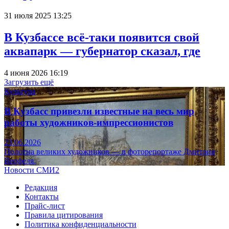
31 июля 2025 13:25
В Кузбассе всё-таки появится свой
аквапарк — губернатор сказал, где
4 июня 2026 16:19
Загрузить ещё
Культура
В Кузбасс привезли известные на весь мир
работы художников-импрессионистов
23.06.2026
Полотна великих художников — в фоторепортаже Дмитрия
Верфеля.
Новости СМИ2
Редакция
Контакты
Прайс-лист
Правила цитирования
Политика конфиденциальности