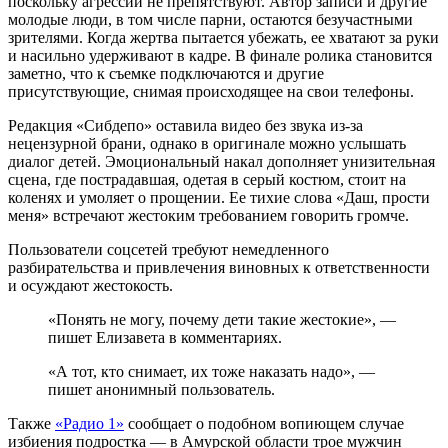
поскольку агрессии не препятствуют. Автор записи и другие
молодые люди, в том числе парни, остаются безучастными
зрителями. Когда жертва пытается убежать, ее хватают за руки
и насильно удерживают в кадре. В финале ролика становится
заметно, что к съемке подключаются и другие
присутствующие, снимая происходящее на свои телефоны.
Редакция «Сибдепо» оставила видео без звука из-за
нецензурной брани, однако в оригинале можно услышать
диалог детей. Эмоциональный накал дополняет унизительная
сцена, где пострадавшая, одетая в серый костюм, стоит на
коленях и умоляет о прощении. Ее тихие слова «Даш, прости
меня» встречают жестоким требованием говорить громче.
Пользователи соцсетей требуют немедленного
разбирательства и привлечения виновных к ответственности
и осуждают жестокость.
«Понять не могу, почему дети такие жестокие», —
пишет Елизавета в комментариях.
«А тот, кто снимает, их тоже наказать надо», —
пишет анонимный пользователь.
Также
«Радио 1»
сообщает о подобном вопиющем случае
избиения подростка — в Амурской области трое мужчин