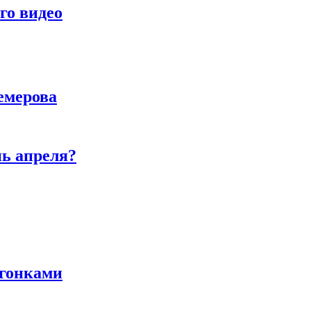
го видео
емерова
нь апреля?
 гонками