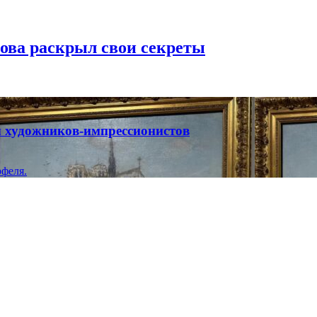
рова раскрыл свои секреты
ты художников-импрессионистов
феля.