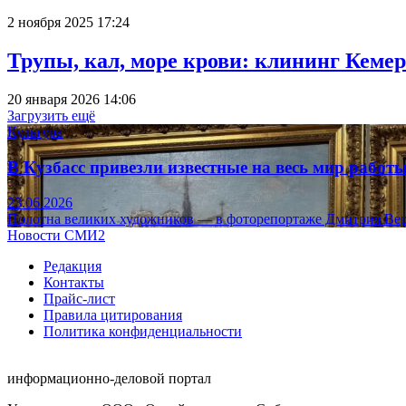
2 ноября 2025 17:24
Трупы, кал, море крови: клининг Кеме
20 января 2026 14:06
Загрузить ещё
Культура
В Кузбасс привезли известные на весь мир рабо
23.06.2026
Полотна великих художников — в фоторепортаже Дмитрия Вер
Новости СМИ2
Редакция
Контакты
Прайс-лист
Правила цитирования
Политика конфиденциальности
информационно-деловой портал