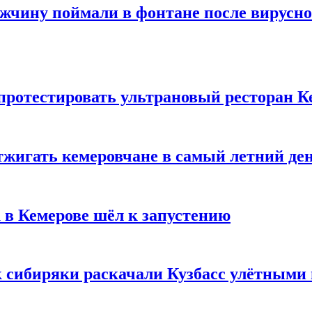
ужчину поймали в фонтане после вирусно
 протестировать ультрановый ресторан К
тжигать кемеровчане в самый летний де
 в Кемерове шёл к запустению
к сибиряки раскачали Кузбасс улётными