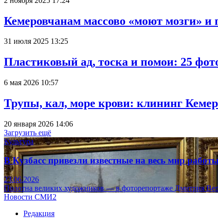
2 ноября 2025 17:24
Кемеровчанам массово «моют мозги» и 
31 июля 2025 13:25
Пластиковый ад, тоска и помои: 25 фо
6 мая 2026 10:57
Трупы, кал, море крови: клининг Кеме
20 января 2026 14:06
Загрузить ещё
Культура
В Кузбасс привезли известные на весь мир рабо
23.06.2026
Полотна великих художников — в фоторепортаже Дмитрия Вер
Новости СМИ2
Редакция