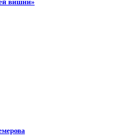
ней вишни»
емерова