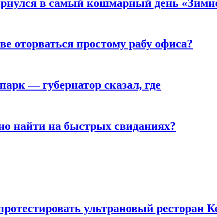
вернулся в самый кошмарный день «Зим
ве оторваться простому рабу офиса?
парк — губернатор сказал, где
но найти на быстрых свиданиях?
 протестировать ультрановый ресторан К