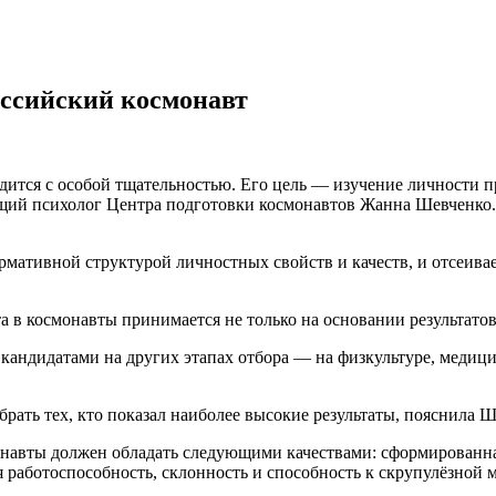
оссийский космонавт
тся с особой тщательностью. Его цель — изучение личности пр
ий психолог Центра подготовки космонавтов Жанна Шевченко. О
ормативной структурой личностных свойств и качеств, и отсеив
а в космонавты принимается не только на основании результато
кандидатами на других этапах отбора — на физкультуре, медици
ать тех, кто показал наиболее высокие результаты, пояснила Ш
онавты должен обладать следующими качествами: сформированн
я работоспособность, склонность и способность к скрупулёзной