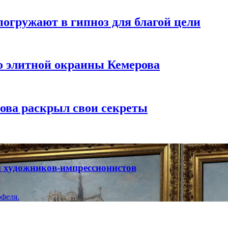
погружают в гипноз для благой цели
то элитной окраины Кемерова
рова раскрыл свои секреты
ты художников-импрессионистов
феля.