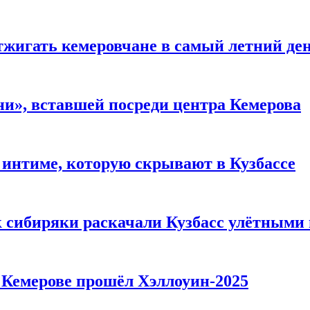
тжигать кемеровчане в самый летний де
и», вставшей посреди центра Кемерова
 интиме, которую скрывают в Кузбассе
к сибиряки раскачали Кузбасс улётными
в Кемерове прошёл Хэллоуин-2025