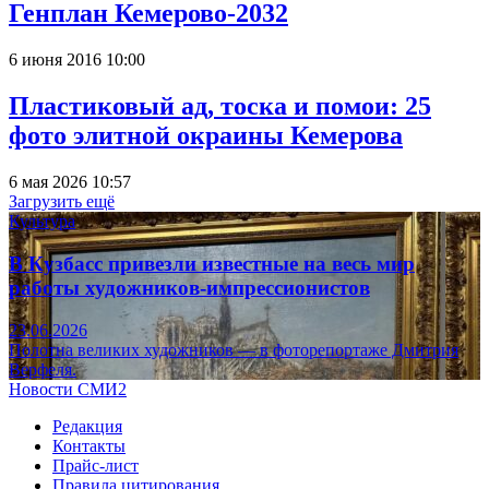
Генплан Кемерово-2032
6 июня 2016 10:00
Пластиковый ад, тоска и помои: 25
фото элитной окраины Кемерова
6 мая 2026 10:57
Загрузить ещё
Культура
В Кузбасс привезли известные на весь мир
работы художников-импрессионистов
23.06.2026
Полотна великих художников — в фоторепортаже Дмитрия
Верфеля.
Новости СМИ2
Редакция
Контакты
Прайс-лист
Правила цитирования