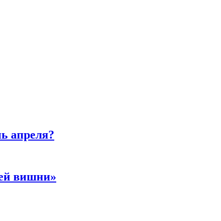
нь апреля?
ней вишни»