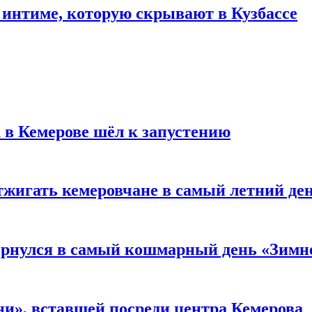
 интиме, которую скрывают в Кузбассе
 в Кемерове шёл к запустению
тжигать кемеровчане в самый летний де
вернулся в самый кошмарный день «Зим
и», вставшей посреди центра Кемерова