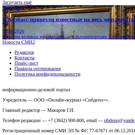
Загрузить ещё
Культура
В Кузбасс привезли известные на весь мир рабо
23.06.2026
Полотна великих художников — в фоторепортаже Дмитрия Вер
Новости СМИ2
Редакция
Контакты
Прайс-лист
Правила цитирования
Политика конфиденциальности
информационно-деловой портал
Учредитель — ООО «Онлайн-журнал «Сибдепо»».
Главный редактор — Макаров Г.Н.
Телефон редакции — +7 (3842) 900-800, email —
sibdepo@yande
Регистрационный номер СМИ ЭЛ № ФС 77-67871 от 06.12.2016 