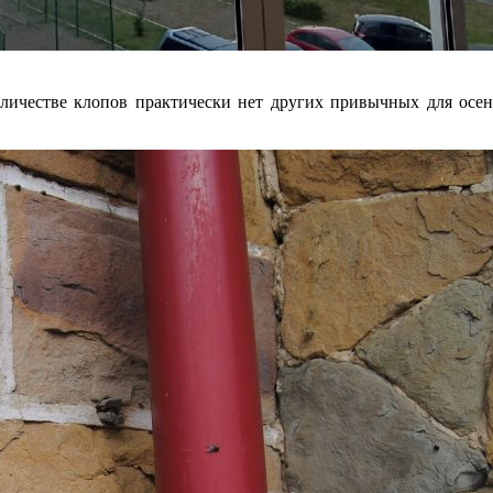
личестве клопов практически нет других привычных для осен