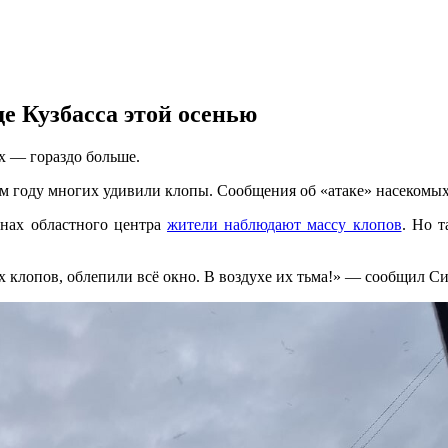
е Кузбасса этой осенью
х — гораздо больше.
ом году многих удивили клопы. Сообщения об «атаке» насекомых
онах областного центра
жители наблюдают массу клопов
. Но т
 клопов, облепили всё окно. В воздухе их тьма!» — сообщил С