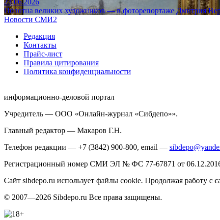
23.06.2026
Полотна великих художников — в фоторепортаже Дмитрия Вер
Новости СМИ2
Редакция
Контакты
Прайс-лист
Правила цитирования
Политика конфиденциальности
информационно-деловой портал
Учредитель — ООО «Онлайн-журнал «Сибдепо»».
Главный редактор — Макаров Г.Н.
Телефон редакции — +7 (3842) 900-800, email —
sibdepo@yande
Регистрационный номер СМИ ЭЛ № ФС 77-67871 от 06.12.2016 
Сайт sibdepo.ru использует файлы cookie. Продолжая работу с
© 2007—2026 Sibdepo.ru Все права защищены.