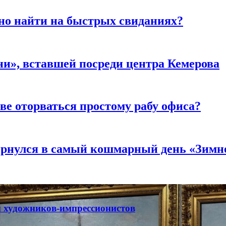
но найти на быстрых свиданиях?
и», вставшей посреди центра Кемерова
ве оторваться простому рабу офиса?
вернулся в самый кошмарный день «Зим
ты художников-импрессионистов