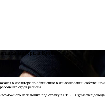
етней матери в Кузбассе
казался в изоляторе по обвинению в изнасиловании собственно
ресс-центр судов региона.
ить возможного насильника под стражу в СИЗО. Судья счёл дово