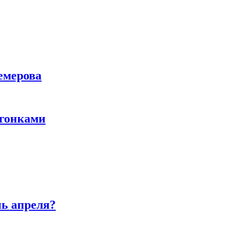
емерова
 гонками
нь апреля?