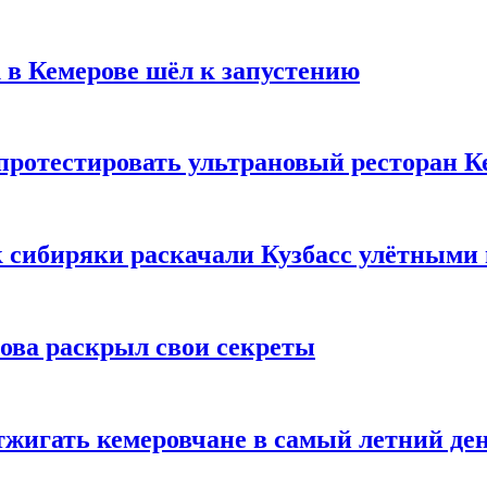
 в Кемерове шёл к запустению
 протестировать ультрановый ресторан К
к сибиряки раскачали Кузбасс улётными
рова раскрыл свои секреты
тжигать кемеровчане в самый летний де