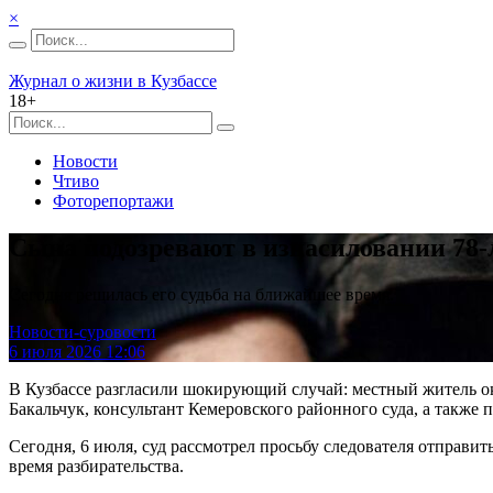
×
Журнал о жизни в Кузбассе
18+
Новости
Чтиво
Фоторепортажи
Сына подозревают в изнасиловании 78-л
Сегодня решилась его судьба на ближайшее время.
Новости-суровости
6 июля 2026 12:06
В Кузбассе разгласили шокирующий случай: местный житель о
Бакальчук, консультант Кемеровского районного суда, а также п
Сегодня, 6 июля, суд рассмотрел просьбу следователя отправ
время разбирательства.