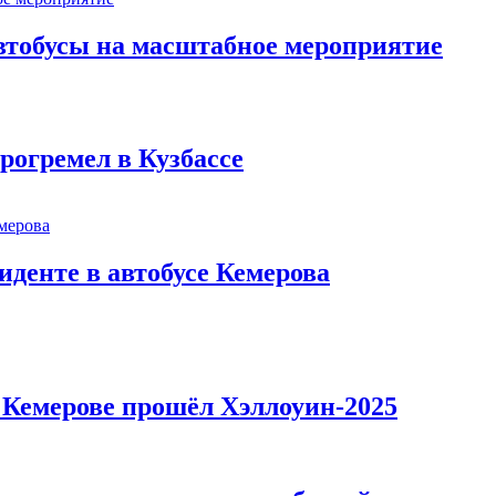
втобусы на масштабное мероприятие
рогремел в Кузбассе
иденте в автобусе Кемерова
в Кемерове прошёл Хэллоуин-2025