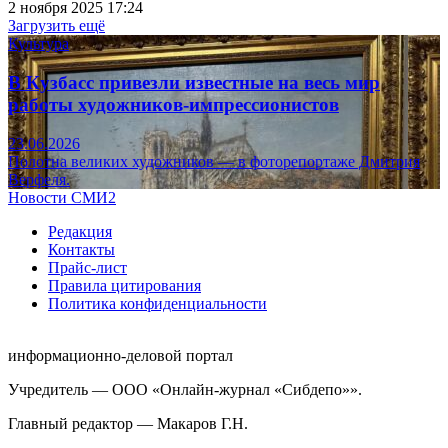
2 ноября 2025 17:24
Загрузить ещё
Культура
В Кузбасс привезли известные на весь мир
работы художников-импрессионистов
23.06.2026
Полотна великих художников — в фоторепортаже Дмитрия
Верфеля.
Новости СМИ2
Редакция
Контакты
Прайс-лист
Правила цитирования
Политика конфиденциальности
информационно-деловой портал
Учредитель — ООО «Онлайн-журнал «Сибдепо»».
Главный редактор — Макаров Г.Н.