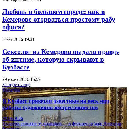
Любовь в большом городе: как в
Кемерове оторваться простому рабу
офиса?
5 мая 2026 19:31
Сексолог из Кемерова выдала правду
об интиме, которую скрывают в
Кузбассе
29 июня 2026 15:59
Загрузить ещё
Культура
В Кузбасс привезли известные на весь мир
работы художников-импрессионистов
23.06.2026
Полотна великих художников — в фоторепортаже Дмитрия
Верфеля.