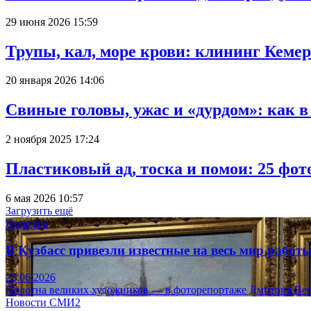
29 июня 2026 15:59
Трупы, кал, море крови: клининг Кеме
20 января 2026 14:06
Свиные головы, ужас и «дурдом»: как 
2 ноября 2025 17:24
Пластиковый ад, тоска и помои: 25 фо
6 мая 2026 10:57
Загрузить ещё
Культура
В Кузбасс привезли известные на весь мир рабо
23.06.2026
Полотна великих художников — в фоторепортаже Дмитрия Вер
Новости СМИ2