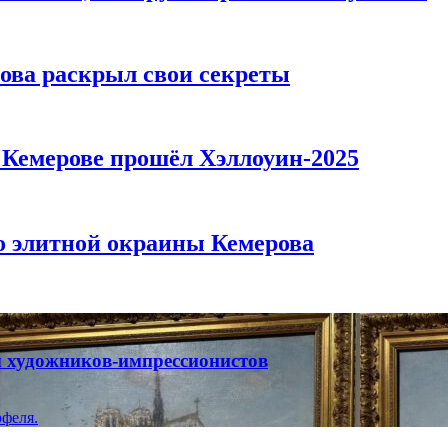
рова раскрыл свои секреты
в Кемерове прошёл Хэллоуин-2025
то элитной окраины Кемерова
ты художников-импрессионистов
феля.