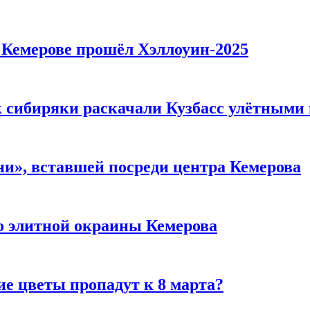
в Кемерове прошёл Хэллоуин-2025
к сибиряки раскачали Кузбасс улётными
и», вставшей посреди центра Кемерова
то элитной окраины Кемерова
ие цветы пропадут к 8 марта?