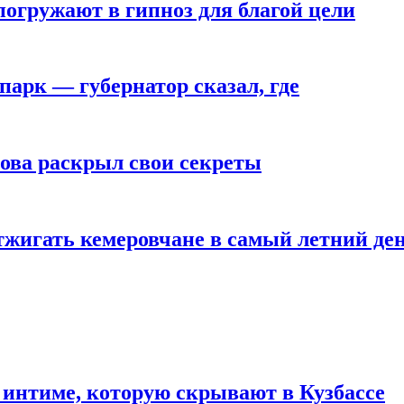
погружают в гипноз для благой цели
парк — губернатор сказал, где
рова раскрыл свои секреты
тжигать кемеровчане в самый летний де
 интиме, которую скрывают в Кузбассе