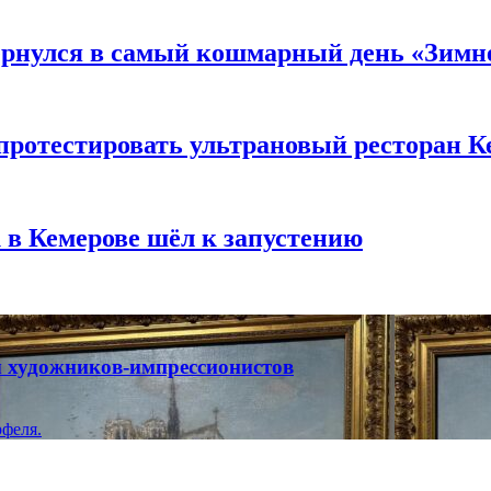
вернулся в самый кошмарный день «Зим
 протестировать ультрановый ресторан К
 в Кемерове шёл к запустению
ты художников-импрессионистов
феля.