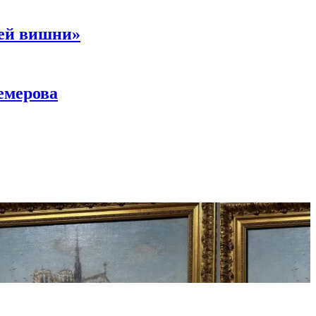
ней вишни»
емерова