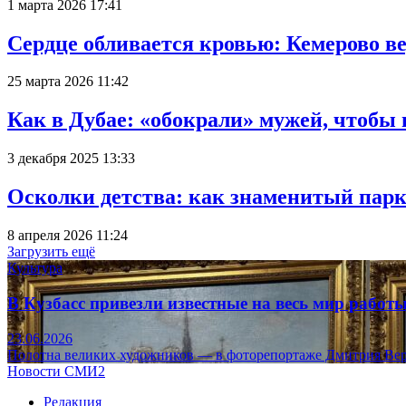
1 марта 2026 17:41
Сердце обливается кровью: Кемерово 
25 марта 2026 11:42
Как в Дубае: «обокрали» мужей, чтобы
3 декабря 2025 13:33
Осколки детства: как знаменитый парк
8 апреля 2026 11:24
Загрузить ещё
Культура
В Кузбасс привезли известные на весь мир рабо
23.06.2026
Полотна великих художников — в фоторепортаже Дмитрия Вер
Новости СМИ2
Редакция