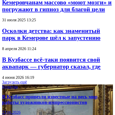
Кемеровчанам массово «моют мозги» и
погружают в гипноз для благой цели
31 июля 2025 13:25
Осколки детства: как знаменитый
парк в Кемерове шёл к запустению
8 апреля 2026 11:24
В Кузбассе всё-таки появится свой
аквапарк — губернатор сказал, где
4 июня 2026 16:19
Загрузить ещё
Культура
В Кузбасс привезли известные на весь мир
работы художников-импрессионистов
23.06.2026