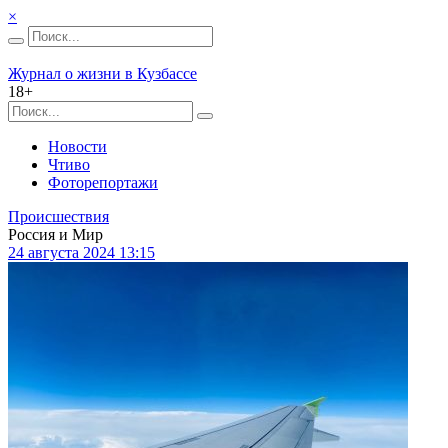
×
Журнал о жизни в Кузбассе
18+
Новости
Чтиво
Фоторепортажи
Происшествия
Россия и Мир
24 августа 2024 13:15