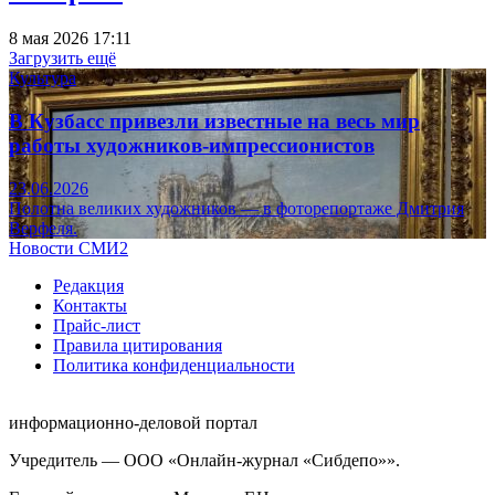
8 мая 2026 17:11
Загрузить ещё
Культура
В Кузбасс привезли известные на весь мир
работы художников-импрессионистов
23.06.2026
Полотна великих художников — в фоторепортаже Дмитрия
Верфеля.
Новости СМИ2
Редакция
Контакты
Прайс-лист
Правила цитирования
Политика конфиденциальности
информационно-деловой портал
Учредитель — ООО «Онлайн-журнал «Сибдепо»».