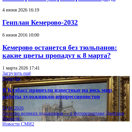
4 июня 2026 16:19
Генплан Кемерово-2032
6 июня 2016 10:00
Кемерово останется без тюльпанов:
какие цветы пропадут к 8 марта?
1 марта 2026 17:41
Загрузить ещё
Культура
В Кузбасс привезли известные на весь мир
работы художников-импрессионистов
23.06.2026
Полотна великих художников — в фоторепортаже Дмитрия
Верфеля.
Новости СМИ2