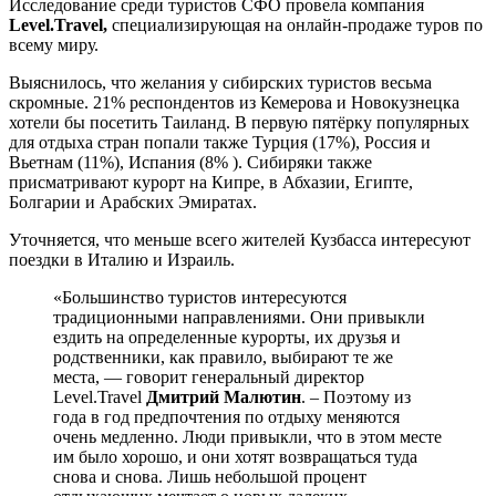
Исследование среди туристов СФО провела компания
Level.Travel,
специализирующая на онлайн-продаже туров по
всему миру.
Выяснилось, что желания у сибирских туристов весьма
скромные. 21% респондентов из Кемерова и Новокузнецка
хотели бы посетить Таиланд. В первую пятёрку популярных
для отдыха стран попали также Турция (17%), Россия и
Вьетнам (11%), Испания (8% ). Сибиряки также
присматривают курорт на Кипре, в Абхазии, Египте,
Болгарии и Арабских Эмиратах.
Уточняется, что меньше всего жителей Кузбасса интересуют
поездки в Италию и Израиль.
«Большинство туристов интересуются
традиционными направлениями. Они привыкли
ездить на определенные курорты, их друзья и
родственники, как правило, выбирают те же
места, — говорит генеральный директор
Level.Travel
Дмитрий Малютин
. – Поэтому из
года в год предпочтения по отдыху меняются
очень медленно. Люди привыкли, что в этом месте
им было хорошо, и они хотят возвращаться туда
снова и снова. Лишь небольшой процент