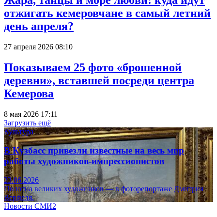
Жара, танцы и море любви: куда идут
отжигать кемеровчане в самый летний
день апреля?
27 апреля 2026 08:10
Показываем 25 фото «брошенной
деревни», вставшей посреди центра
Кемерова
8 мая 2026 17:11
Загрузить ещё
Культура
В Кузбасс привезли известные на весь мир
работы художников-импрессионистов
23.06.2026
Полотна великих художников — в фоторепортаже Дмитрия
Верфеля.
Новости СМИ2