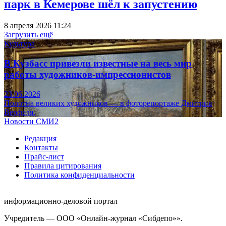
парк в Кемерове шёл к запустению
8 апреля 2026 11:24
Загрузить ещё
Культура
В Кузбасс привезли известные на весь мир
работы художников-импрессионистов
23.06.2026
Полотна великих художников — в фоторепортаже Дмитрия
Верфеля.
Новости СМИ2
Редакция
Контакты
Прайс-лист
Правила цитирования
Политика конфиденциальности
информационно-деловой портал
Учредитель — ООО «Онлайн-журнал «Сибдепо»».