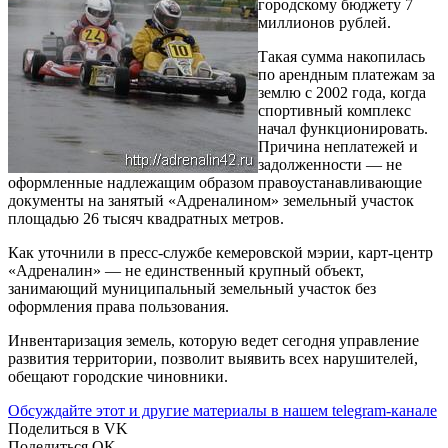
городскому бюджету 7
миллионов рублей.
Такая сумма накопилась
по арендным платежам за
землю с 2002 года, когда
спортивный комплекс
начал функционировать.
Причина неплатежей и
задолженности — не
оформленные надлежащим образом правоустанавливающие
документы на занятый «Адреналином» земельный участок
площадью 26 тысяч квадратных метров.
Как уточнили в пресс-службе кемеровской мэрии, карт-центр
«Адреналин» — не единственный крупный объект,
занимающий муниципальный земельный участок без
оформления права пользования.
Инвентаризация земель, которую ведет сегодня управление
развития территории, позволит выявить всех нарушителей,
обещают городские чиновники.
Обсуждайте этот и другие материалы в
нашем telegram-канале
Поделиться в VK
Поделиться OK