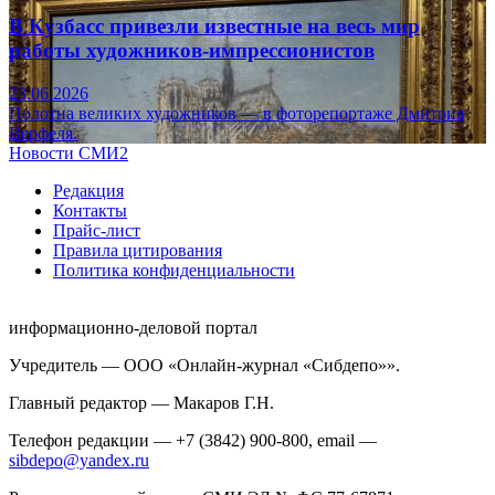
В Кузбасс привезли известные на весь мир
работы художников-импрессионистов
23.06.2026
Полотна великих художников — в фоторепортаже Дмитрия
Верфеля.
Новости СМИ2
Редакция
Контакты
Прайс-лист
Правила цитирования
Политика конфиденциальности
информационно-деловой портал
Учредитель — ООО «Онлайн-журнал «Сибдепо»».
Главный редактор — Макаров Г.Н.
Телефон редакции — +7 (3842) 900-800, email —
sibdepo@yandex.ru