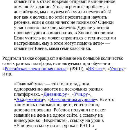
объяснят и в ответ вовремя отправят выполненное
домашнее задание. У нас огромные проблемы с
английским, мы с мужем оба учили немецкий. И
вот как я должна по этой презентации научить
ребенка, если я сама ничего не понимаю? Оценки
у нас сильно поехали, конечно. Другие учителя
проводят уроки в видеочатах, в Zoom в основном.
Если учитель не может справиться с техническими
настройками, ему в этом могут помочь дети» —
объясняет Елена, мама семиклассника.
Родители также обращают внимание на большое количество
самых разных платформ, используемых при обучении —
«
Российская электронная школа
» (РЭШ), «
ЯКласс
», «
Учи.ру
»
и пр.
«Главный ужас — это то, что задания
одновременно даются на нескольких разных
платформах:, «
Дневник.ру
», «
Учи.ру
»,
«
Академкнига
», «
Электронном журнале
». Все это
запомнить невозможно, дети, естественно,
дезориентированы. Ребенок получил не пакет
заданий на день на одном сайте, а ссылку на
видеоурок во «ВКонтакте», ссылку на урок в
«Учи.ру», ссылку на два урока в РЭШ и