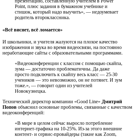
презентацию, составленную учителем в Power
Point, плюс задания в бумажном учебнике и
стишок, который надо выучить», — недоумевает
родитель второклассника.
«Всё виснет, всё ломается»
И школьники, и учителя жалуются на плохое качество
изображения и звука во время видеосвязи, на постоянно
неработающие сайты с образовательными программами.
«Видеоконференции с классом с помощью скайпа,
зума — достаточно проблематичны. Да даже
просто подключить к скайпу весь класс — 25-30
учеников — это невозможно, он не потянет. И зум
тоже.», — говорит один из учителей
Новокузнецка.
Технический директор компании «Good Line»
Дмитрий
Попов
объяснил основные проблемы, связанные с качеством
видеоконференций:
«В мире в целом сейчас выросло потребление
интернет-трафика на 10-25%. Из-за этого внешние
контент- и сервис-провайдеры (такие как Zoom,