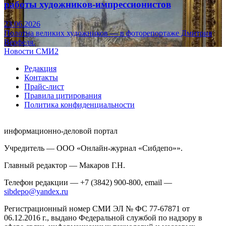
работы художников-импрессионистов
23.06.2026
Полотна великих художников — в фоторепортаже Дмитрия
Верфеля.
Новости СМИ2
Редакция
Контакты
Прайс-лист
Правила цитирования
Политика конфиденциальности
информационно-деловой портал
Учредитель — ООО «Онлайн-журнал «Сибдепо»».
Главный редактор — Макаров Г.Н.
Телефон редакции — +7 (3842) 900-800, email —
sibdepo@yandex.ru
Регистрационный номер СМИ ЭЛ № ФС 77-67871 от
06.12.2016 г., выдано Федеральной службой по надзору в