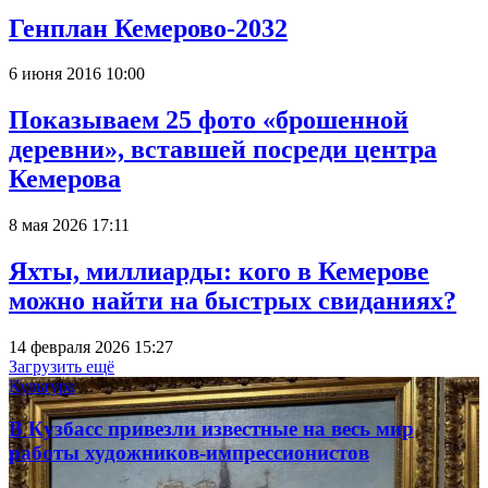
Генплан Кемерово-2032
6 июня 2016 10:00
Показываем 25 фото «брошенной
деревни», вставшей посреди центра
Кемерова
8 мая 2026 17:11
Яхты, миллиарды: кого в Кемерове
можно найти на быстрых свиданиях?
14 февраля 2026 15:27
Загрузить ещё
Культура
В Кузбасс привезли известные на весь мир
работы художников-импрессионистов