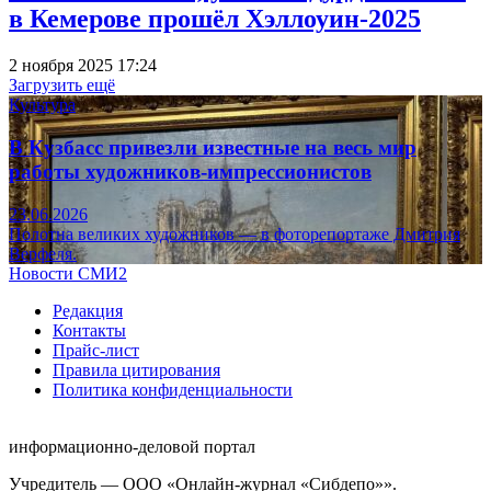
в Кемерове прошёл Хэллоуин-2025
2 ноября 2025 17:24
Загрузить ещё
Культура
В Кузбасс привезли известные на весь мир
работы художников-импрессионистов
23.06.2026
Полотна великих художников — в фоторепортаже Дмитрия
Верфеля.
Новости СМИ2
Редакция
Контакты
Прайс-лист
Правила цитирования
Политика конфиденциальности
информационно-деловой портал
Учредитель — ООО «Онлайн-журнал «Сибдепо»».