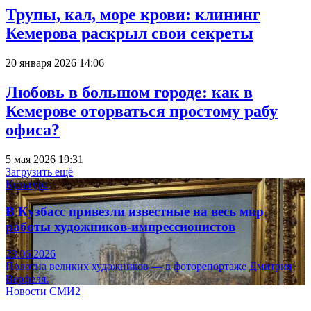
Трупы, кал, море крови: клининг
Кемерова раскрыл свои секреты
20 января 2026 14:06
Любовь в большом городе: как в
Кемерове оторваться простому рабу
офиса?
5 мая 2026 19:31
Загрузить ещё
Культура
В Кузбасс привезли известные на весь мир
работы художников-импрессионистов
23.06.2026
Полотна великих художников — в фоторепортаже Дмитрия
Верфеля.
Новости СМИ2