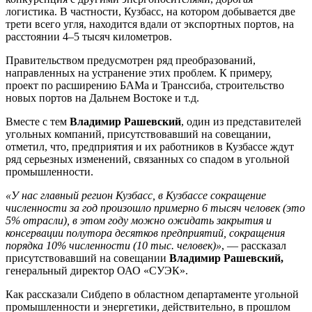
логистика. В частности, Кузбасс, на котором добывается две
трети всего угля, находится вдали от экспортных портов, на
расстоянии 4–5 тысяч километров.
Правительством предусмотрен ряд преобразований,
направленных на устранение этих проблем. К примеру,
проект по расширению БАМа и Транссиба, строительство
новых портов на Дальнем Востоке и т.д.
Вместе с тем
Владимир Рашевский
, один из представителей
угольных компаний, присутствовавший на совещании,
отметил, что, предприятия и их работников в Кузбассе ждут
ряд серьезных изменений, связанных со спадом в угольной
промышленности.
«У нас главный регион Кузбасс, в Кузбассе сокращение
численности за год произошло примерно 6 тысяч человек (это
5% отрасли), в этом году можно ожидать закрытия и
консервации полутора десятков предприятий, сокращения
порядка 10% численности (10 тыс. человек)»
, — рассказал
присутствовавший на совещании
Владимир Рашевский,
генеральный директор ОАО «СУЭК».
Как рассказали Сибдепо в областном департаменте угольной
промышленности и энергетики, действительно, в прошлом