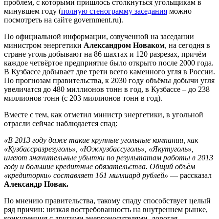
проблем, с которыми пришлось столкнуться угольщикам в
минувшем году (
полную стенограмму заседания
можно
посмотреть на сайте government.ru).
По официальной информации, озвученной на заседании
министром энергетики
Александром Новаком
, на сегодня в
стране уголь добывают на 86 шахтах и 120 разрезах, причём
каждое четвёртое предприятие было открыто после 2000 года.
В Кузбассе добывает две трети всего каменного угля в России.
По прогнозам правительства, к 2030 году объёмы добычи угля
увеличатся до 480 миллионов тонн в год, в Кузбассе – до 238
миллионов тонн (с 203 миллионов тонн в год).
Вместе с тем, как отметил министр энергетики, в угольной
отрасли сейчас наблюдается спад:
«В 2013 году даже такие крупные угольные компании, как
«Кузбассразрезуголь», «Южкузбассуголь», «Якутуголь»,
имеют значительные убытки по результатам работы в 2013
году и большие кредитные обязательства. Общий объём
«кредиторки» составляет 161 миллиард рублей»
— рассказал
Александр Новак.
По мнению правительства, такому спаду способствует целый
ряд причин: низкая востребованность на внутреннем рынке,
конкуренция с другими энергоносителями, дорогая