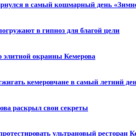
вернулся в самый кошмарный день «Зим
погружают в гипноз для благой цели
то элитной окраины Кемерова
тжигать кемеровчане в самый летний де
рова раскрыл свои секреты
 протестировать ультрановый ресторан К