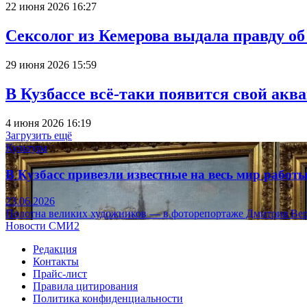
22 июня 2026 16:27
Сексолог из Кемерова выдала правду об
29 июня 2026 15:59
В Кузбассе всё-таки появится свой аква
4 июня 2026 16:19
Загрузить ещё
Культура
В Кузбасс привезли известные на весь мир рабо
23.06.2026
Полотна великих художников — в фоторепортаже Дмитрия Вер
Новости СМИ2
Редакция
Контакты
Прайс-лист
Правила цитирования
Политика конфиденциальности