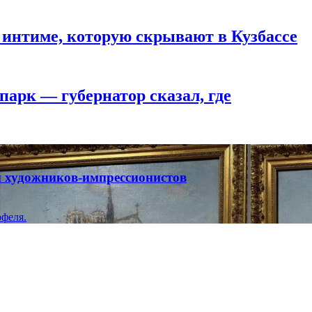
 интиме, которую скрывают в Кузбассе
парк — губернатор сказал, где
ты художников-импрессионистов
феля.