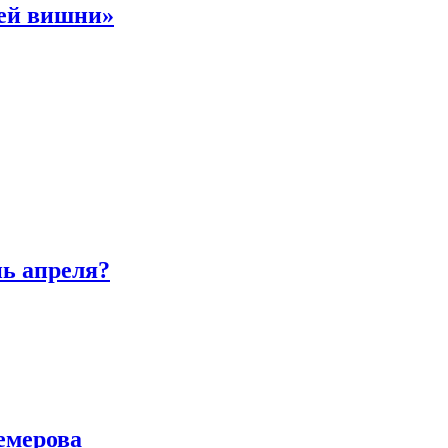
ней вишни»
нь апреля?
емерова