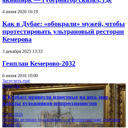
4 июня 2026 16:19
Как в Дубае: «обокрали» мужей, чтобы
протестировать ультрановый ресторан
Кемерова
3 декабря 2025 13:33
Генплан Кемерово-2032
6 июня 2016 10:00
Загрузить ещё
Культура
В Кузбасс привезли известные на весь мир
работы художников-импрессионистов
23.06.2026
Полотна великих художников — в фоторепортаже Дмитрия
Верфеля.