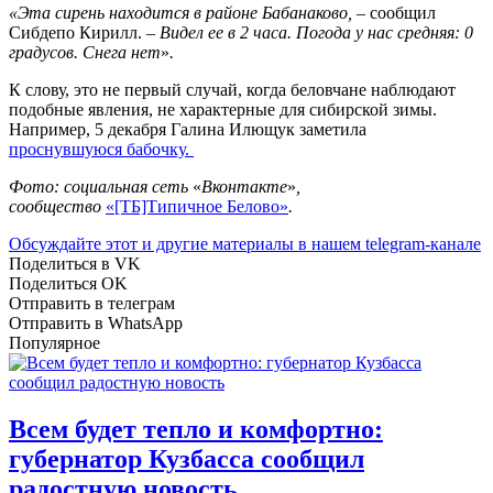
«Эта сирень находится в районе Бабанаково,
– сообщил
Сибдепо Кирилл. –
Видел ее в 2 часа. Погода у нас средняя: 0
градусов. Снега нет
»
.
К слову, это не первый случай, когда беловчане наблюдают
подобные явления, не характерные для сибирской зимы.
Например, 5 декабря Галина Илющук заметила
проснувшуюся бабочку.
Фото: социальная сеть
«
Вконтакте
»
,
сообщество
«[ТБ]Типичное Белово»
.
Обсуждайте этот и другие материалы в
нашем telegram-канале
Поделиться в VK
Поделиться OK
Отправить в телеграм
Отправить в WhatsApp
Популярное
Всем будет тепло и комфортно:
губернатор Кузбасса сообщил
радостную новость