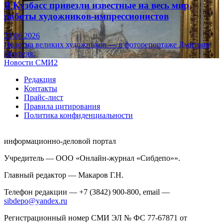
В Кузбасс привезли известные на весь мир
работы художников-импрессионистов
23.06.2026
Полотна великих художников — в фоторепортаже Дмитрия
Верфеля.
Новости СМИ2
Редакция
Контакты
Прайс-лист
Правила цитирования
Политика конфиденциальности
информационно-деловой портал
Учредитель — ООО «Онлайн-журнал «Сибдепо»».
Главный редактор — Макаров Г.Н.
Телефон редакции — +7 (3842) 900-800, email —
sibdepo@yandex.ru
Регистрационный номер СМИ ЭЛ № ФС 77-67871 от