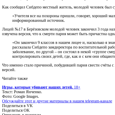
Как сообщил Сибдепо местный житель, молодой человек был су
«Учителя все на похороны пришли, говорят, хороший ма
информированный источник.
Лицей №17 в Берёзовском молодой человек закончил 3 года наз
озвучена версия, что к смерти парня может быть причастна одн
«Он закончил 9 классов в нашем лицее и, насколько я зн
рассказала Сибдепо замдиректора по воспитательной ра
заболевание, по другой – он состоял в некой «группе см
контролировать своих детей, где, как и с кем они общаю
Что именно стало причиной, побудившей парня свести счёты с 
версий.
Читайте также
Игры, которые убивают наших детей.
18+
Текст: Роман Янченко.
Фото: Google Images.
Обсуждайте этот и другие материалы в
нашем telegram-канале
Поделиться в VK
Поделиться OK
Отправить в телеграм