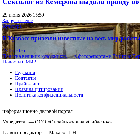
Сексолог из Кемерова выдала правду об
29 июня 2026 15:59
Загрузить ещё
Культура
В Кузбасс привезли известные на весь мир рабо
23.06.2026
Полотна великих художников — в фоторепортаже Дмитрия Вер
Новости СМИ2
Редакция
Контакты
Прайс-лист
Правила цитирования
Политика конфиденциальности
информационно-деловой портал
Учредитель — ООО «Онлайн-журнал «Сибдепо»».
Главный редактор — Макаров Г.Н.