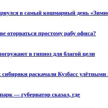
вернулся в самый кошмарный день «Зим
ве оторваться простому рабу офиса?
погружают в гипноз для благой цели
к сибиряки раскачали Кузбасс улётными
парк — губернатор сказал, где