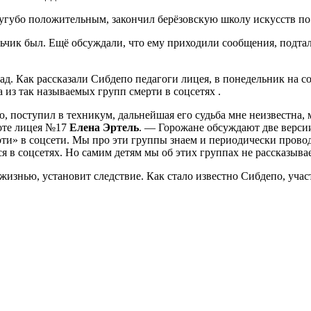
губо положительным, закончил берёзовскую школу искусств по 
льчик был. Ещё обсуждали, что ему приходили сообщения, подт
ад. Как рассказали Сибдепо педагоги лицея, в понедельник на с
а из так называемых групп смерти в соцсетях .
аю, поступил в техникум, дальнейшая его судьба мне неизвестна
боте лицея №17
Елена Эртель
. — Горожане обсуждают две версии
ерти» в соцсети. Мы про эти группы знаем и периодически прово
тся в соцсетях. Но самим детям мы об этих группах не рассказыв
жизнью, установит следствие. Как стало известно Сибдепо, учас