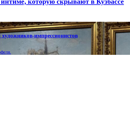
 интиме, которую скрывают в Кузбассе
ты художников-импрессионистов
феля.