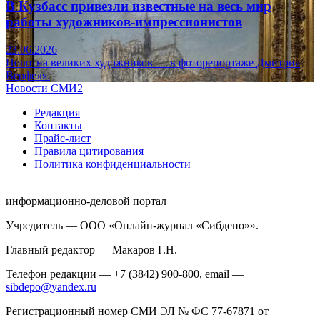
В Кузбасс привезли известные на весь мир
работы художников-импрессионистов
23.06.2026
Полотна великих художников — в фоторепортаже Дмитрия
Верфеля.
Новости СМИ2
Редакция
Контакты
Прайс-лист
Правила цитирования
Политика конфиденциальности
информационно-деловой портал
Учредитель — ООО «Онлайн-журнал «Сибдепо»».
Главный редактор — Макаров Г.Н.
Телефон редакции — +7 (3842) 900-800, email —
sibdepo@yandex.ru
Регистрационный номер СМИ ЭЛ № ФС 77-67871 от