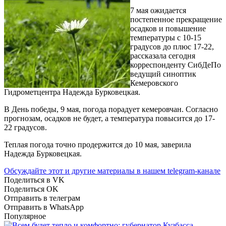
7 мая ожидается
постепенное прекращение
осадков и повышение
температуры с 10-15
градусов до плюс 17-22,
рассказала сегодня
корреспонденту СибДеПо
ведущий синоптик
Кемеровского
Гидрометцентра Надежда Бурковецкая.
В День победы, 9 мая, погода порадует кемеровчан. Согласно
прогнозам, осадков не будет, а температура повысится до 17-
22 градусов.
Теплая погода точно продержится до 10 мая, заверила
Надежда Бурковецкая.
Обсуждайте этот и другие материалы в
нашем telegram-канале
Поделиться в VK
Поделиться OK
Отправить в телеграм
Отправить в WhatsApp
Популярное