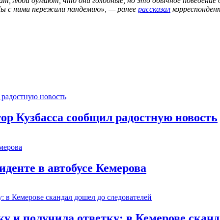
т, люди думают, что они голодные, но это обычное поведение д
 Мы с ними пережили пандемию», — ранее
рассказал
корреспондент
тор Кузбасса сообщил радостную новость
иденте в автобусе Кемерова
 и получила ответку: в Кемерове сканд