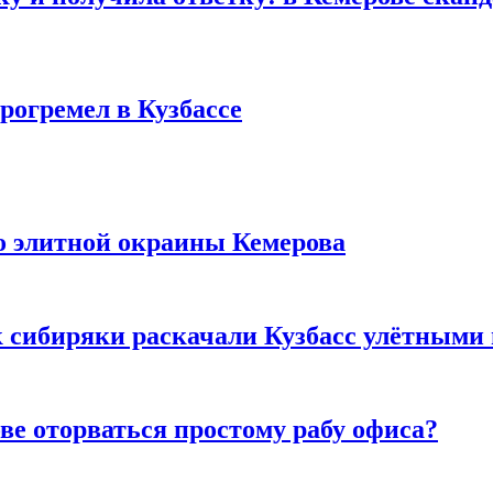
рогремел в Кузбассе
то элитной окраины Кемерова
к сибиряки раскачали Кузбасс улётными
ве оторваться простому рабу офиса?