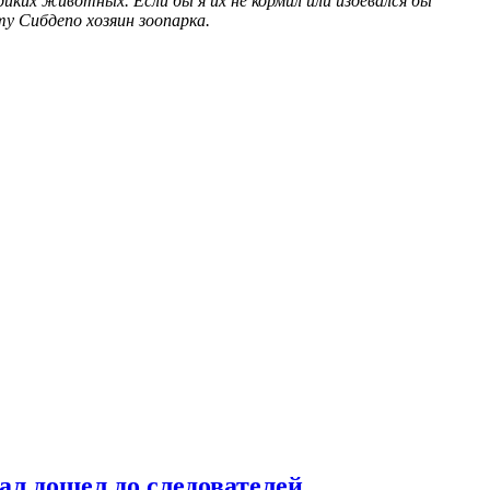
иких животных. Если бы я их не кормил или издевался бы
у Сибдепо хозяин зоопарка.
ал дошел до следователей